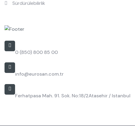
Sürdürülebilirlik
İletişim
Bizi Arayın
0 (850) 800 85 00
E-posta
info@eurosan.com.tr
Adres
Ferhatpasa Mah. 91. Sok. No:18/2
Atasehir / Istanbul