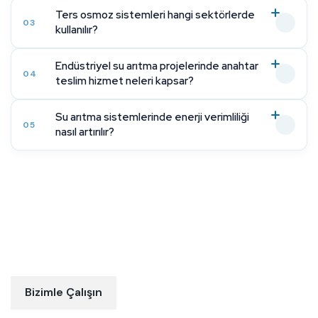
Ters osmoz sistemleri hangi sektörlerde
03
kullanılır?
Endüstriyel su arıtma projelerinde anahtar
04
teslim hizmet neleri kapsar?
Su arıtma sistemlerinde enerji verimliliği
05
nasıl artırılır?
Projeniz için en doğru su arıtma
ve
çevre çözümünü birlikte planlayalım
Bizimle Çalışın