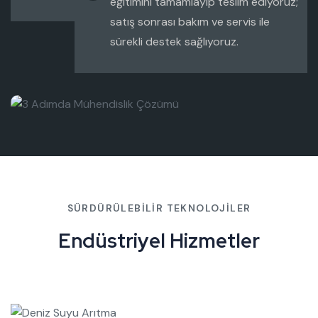
eğitimini tamamlayıp teslim ediyoruz;
satış sonrası bakım ve servis ile
sürekli destek sağlıyoruz.
SÜRDÜRÜLEBILIR TEKNOLOJILER
Endüstriyel Hizmetler