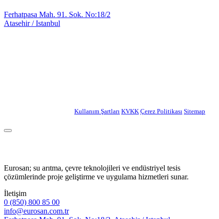
Ferhatpasa Mah. 91. Sok. No:18/2
Atasehir / Istanbul
INNOVATION
DELIVERING
SINCE 1994
Eurosan Endüstriyel Su Arıtma Sistemleri
Copyright © 2026. Tüm hakları saklıdır.
Kullanım Şartları
|
KVKK
|
Çerez Politikası
|
Sitemap
Eurosan; su arıtma, çevre teknolojileri ve endüstriyel tesis
çözümlerinde proje geliştirme ve uygulama hizmetleri sunar.
İletişim
0 (850) 800 85 00
info@eurosan.com.tr