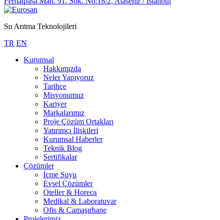
Ferhatpasa Mah. 91. Sok. No:18/2, Atasehir / Istanbul
Su Arıtma Teknolojileri
TR
EN
Kurumsal
Hakkımızda
Neler Yapıyoruz
Tarihçe
Misyonumuz
Kariyer
Markalarımız
Proje Çözüm Ortakları
Yatırımcı İlişkileri
Kurumsal Haberler
Teknik Blog
Sertifikalar
Çözümler
İçme Suyu
Evsel Çözümler
Oteller & Horeca
Medikal & Laboratuvar
Ofis & Çamaşırhane
Projelerimiz