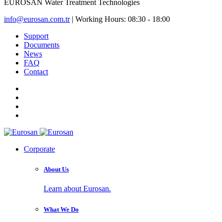
EUROSAN
Water Treatment Technologies
info@eurosan.com.tr
|
Working Hours: 08:30 - 18:00
Support
Documents
News
FAQ
Contact
Corporate
About Us
Learn about Eurosan.
What We Do