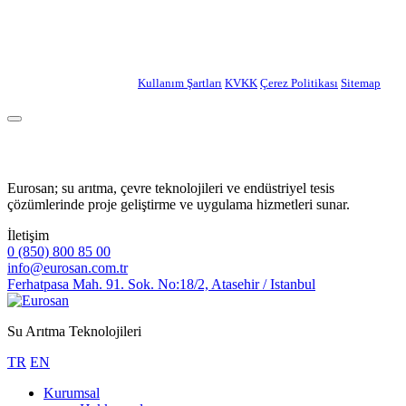
Eurosan Endüstriyel Su Arıtma Sistemleri
Copyright © 2026. Tüm hakları saklıdır.
Kullanım Şartları
|
KVKK
|
Çerez Politikası
|
Sitemap
Eurosan; su arıtma, çevre teknolojileri ve endüstriyel tesis
çözümlerinde proje geliştirme ve uygulama hizmetleri sunar.
İletişim
0 (850) 800 85 00
info@eurosan.com.tr
Ferhatpasa Mah. 91. Sok. No:18/2, Atasehir / Istanbul
Su Arıtma Teknolojileri
TR
EN
Kurumsal