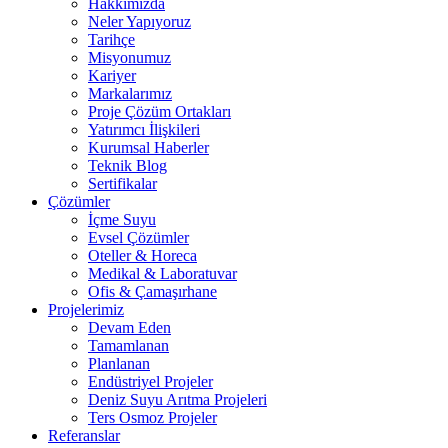
Hakkımızda
Neler Yapıyoruz
Tarihçe
Misyonumuz
Kariyer
Markalarımız
Proje Çözüm Ortakları
Yatırımcı İlişkileri
Kurumsal Haberler
Teknik Blog
Sertifikalar
Çözümler
İçme Suyu
Evsel Çözümler
Oteller & Horeca
Medikal & Laboratuvar
Ofis & Çamaşırhane
Projelerimiz
Devam Eden
Tamamlanan
Planlanan
Endüstriyel Projeler
Deniz Suyu Arıtma Projeleri
Ters Osmoz Projeler
Referanslar