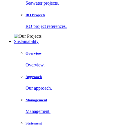
Seawater projects.
RO Projects
RO project references.
Sustainability
Overview
Overview.
Approach
Our approach.
Management
Management.
Statement