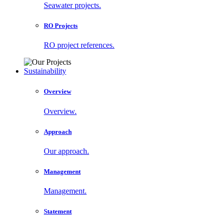
Seawater projects.
RO Projects
RO project references.
Sustainability
Overview
Overview.
Approach
Our approach.
Management
Management.
Statement