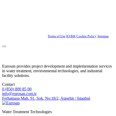
INNOVATION
DELIVERING
SINCE 1994
Eurosan Industrial Water Treatment Systems
Copyright © 2026. All rights reserved.
Terms of Use
|
KVKK
|
Cookie Policy
|
Sitemap
Eurosan provides project development and implementation services
in water treatment, environmental technologies, and industrial
facility solutions.
Contact
0 (850) 800 85 00
info@eurosan.com.tr
Ferhatpasa Mah. 91. Sok. No:18/2, Atasehir / Istanbul
Water Treatment Technologies