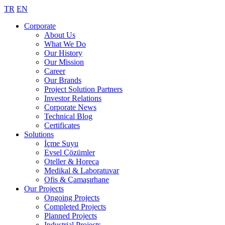
TR
EN
Corporate
About Us
What We Do
Our History
Our Mission
Career
Our Brands
Project Solution Partners
Investor Relations
Corporate News
Technical Blog
Certificates
Solutions
İçme Suyu
Evsel Çözümler
Oteller & Horeca
Medikal & Laboratuvar
Ofis & Çamaşırhane
Our Projects
Ongoing Projects
Completed Projects
Planned Projects
Industrial Projects