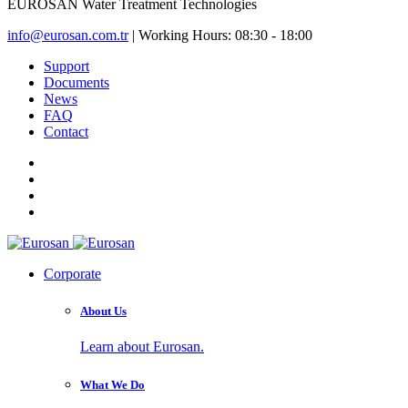
EUROSAN
Water Treatment Technologies
info@eurosan.com.tr
|
Working Hours: 08:30 - 18:00
Support
Documents
News
FAQ
Contact
Corporate
About Us
Learn about Eurosan.
What We Do