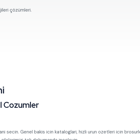
leri çözümleri.
i
l Cozumler
cin. Genel bakis icin kataloglari, hizli urun ozetleri icin brosurleri
 ailelerimizi tek dokumanda inceleyin.