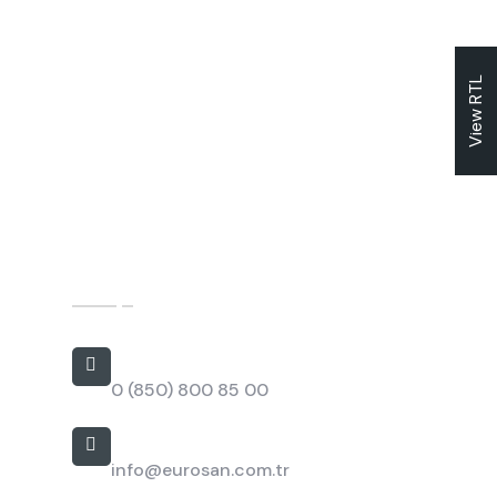
View RTL
İletişim
Bizi Arayın
0 (850) 800 85 00
E-posta
info@eurosan.com.tr