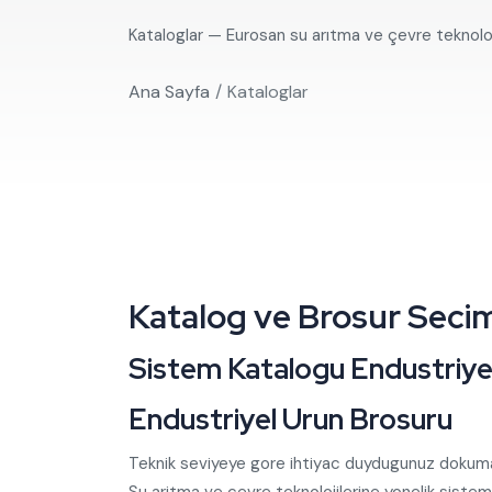
Kataloglar — Eurosan su arıtma ve çevre teknoloji
Ana Sayfa
Kataloglar
Katalog ve Brosur Secim
Sistem Katalogu Endustriye
Endustriyel Urun Brosuru
Teknik seviyeye gore ihtiyac duydugunuz dokumani se
Su aritma ve cevre teknolojilerine yonelik sistem